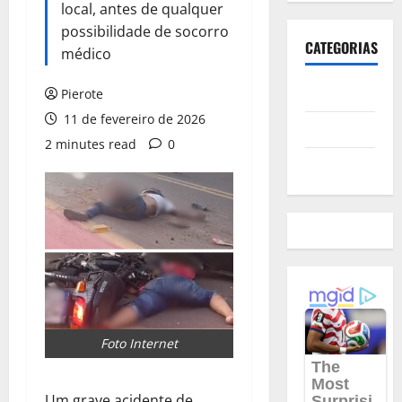
local, antes de qualquer
possibilidade de socorro
CATEGORIAS
médico
Polícia
Pierote
11 de fevereiro de 2026
Política
2 minutes read
0
Futebol
Foto Internet
Um grave acidente de