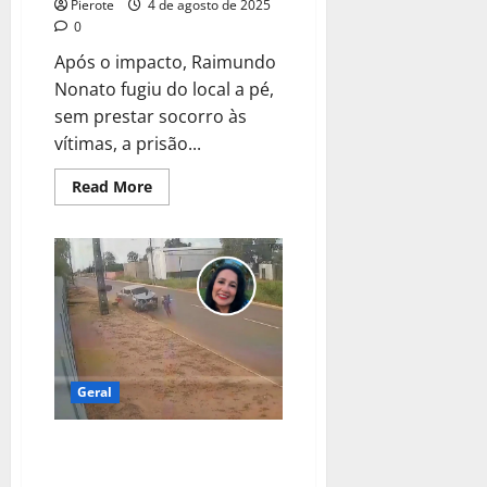
Pierote
4 de agosto de 2025
0
Após o impacto, Raimundo
Nonato fugiu do local a pé,
sem prestar socorro às
vítimas, a prisão...
Read
Read More
more
about
URGENTE:
Polícia
prende
suspeito
de
acidente
que
matou
3
pessoas
em
Geral
Teresina
URGENTE: Mulher que atropelou
8 pessoas e matou jovem