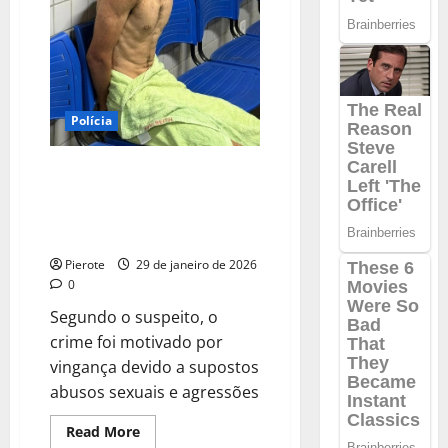
advogado
que
matou
mulher
em
carro
de
luxo
Polícia
no
Piauí
VÍDEO: Filho alega que matou o
pai a facadas por ter sido
abusado sexualmente na
infância em Teresina
Pierote
29 de janeiro de 2026
0
Segundo o suspeito, o
crime foi motivado por
vingança devido a supostos
abusos sexuais e agressões
Read
Read More
more