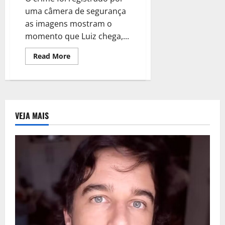
uma câmera de segurança
as imagens mostram o
momento que Luiz chega,...
Read
Read More
more
about
URGENTE:
Preso
homem
que
matou
a
VEJA MAIS
ex-
esposa
com
15
facadas
em
Osasco