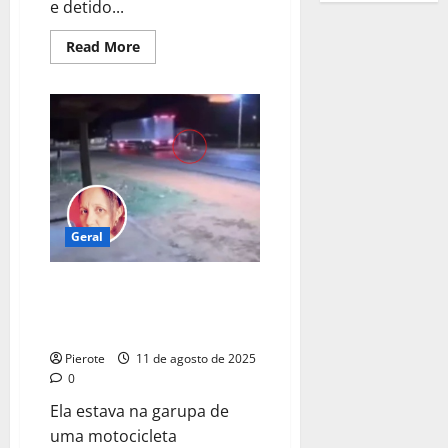
e detido...
Read
Read More
more
about
Fim
da
caçada:
Filho
que
matou
o
pai
a
facadas
é
Geral
preso
em
Teresina
VÍDEO: Câmeras de segurança
registram grave acidente que
matou mulher no Piauí
Pierote
11 de agosto de 2025
0
Ela estava na garupa de
uma motocicleta