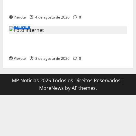
URGENTE: Operação desarticula facção responsável
por ‘tribunais do crime’ em Teresina
Pierote
4 de agosto de 2026
0
Polícia
URGENTE: Suspeito de assalto passa mal durante
fuga e morre na calçada em Teresina
Pierote
3 de agosto de 2026
0
MP Notícias 2025 Todos os Direitos Reservados
|
MoreNews
by AF themes.