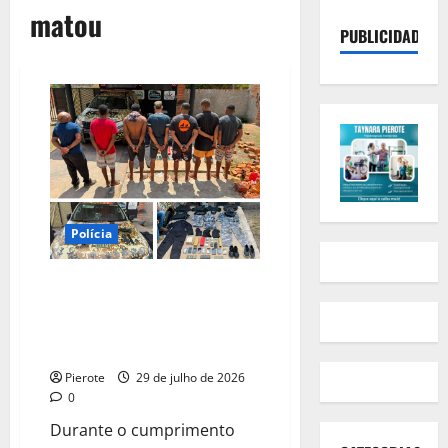
matou
PUBLICIDADE
Polícia
URGENTE: Operação conjunta
prende 7 e apreende armas e
drogas de grupo que matou
homem no Piauí
Pierote
29 de julho de 2026
0
Durante o cumprimento