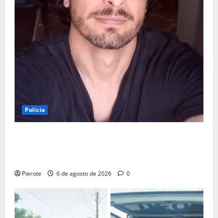
Polícia
URGENTE: Preso por estupro, ator Marco Furlan diz a
polícia ter ‘confundido’ criança de 5 anos com
namorada
Pierote
6 de agosto de 2026
0