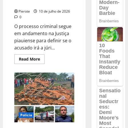
revogada no Piauí
Pierote
10 de julho de 2026
0
O processo criminal segue
em andamento na Justiça
piauiense para definir se o
acusado irá a júri...
Read
Read More
more
about
URGENTE:
Homem
que
matou
mulher
por
conta
de
R$
30
em
hamburgueria
Polícia
tem
prisão
revogada