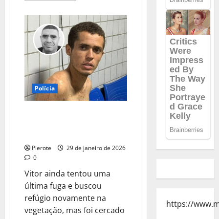
about
VÍDEO:
Filho
alega
que
matou
o
pai
a
facadas
por
ter
sido
Polícia
abusado
sexualmente
na
Fim da caçada: Filho que matou
infância
em
o pai a facadas é preso em
Teresina
Teresina
Pierote
29 de janeiro de 2026
0
Vitor ainda tentou uma
última fuga e buscou
refúgio novamente na
https://www.
vegetação, mas foi cercado