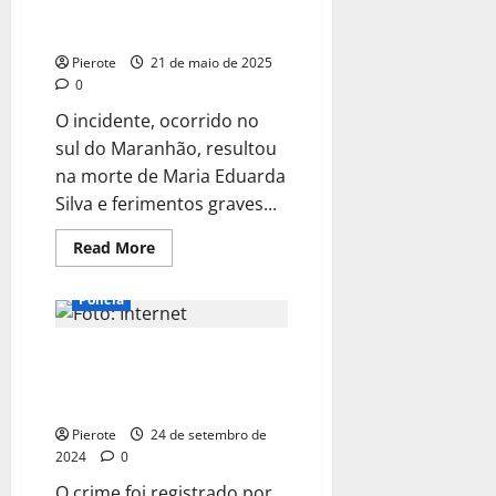
recebe liberdade provisória no
MA
Pierote
21 de maio de 2025
0
O incidente, ocorrido no
sul do Maranhão, resultou
na morte de Maria Eduarda
Silva e ferimentos graves...
Read
Read More
more
about
URGENTE:
Polícia
Mulher
que
atropelou
URGENTE: Preso homem que
8
pessoas
matou a ex-esposa com 15
e
matou
facadas em Osasco
jovem
recebe
Pierote
24 de setembro de
liberdade
2024
0
provisória
no
O crime foi registrado por
MA