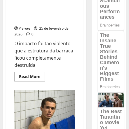
Valor da vida? Fiança de R$ 8
no
Piauí
mil garante liberdade a
advogado que matou mulher em
carro de luxo no Piauí
Pierote
25 de fevereiro de
2026
0
O impacto foi tão violento
que a estrutura da barraca
ficou completamente
destruída
Read
Read More
more
about
Valor
da
vida?
Fiança
de
R$
8
mil
garante
liberdade
a