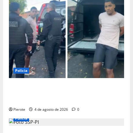
Polícia
URGENTE: Influenciador é preso suspeito de atuar
como ‘cameraman’ e filmar ‘tribunal do crime’ em
Teresina
Pierote
4 de agosto de 2026
0
Polícia