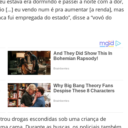
u estava era dormindo e passei a noite com a dor,
o […] eu vendo num é pra aumentar [a renda], mas
ca fui empregada do estado”, disse a “vovó do
controu drogas escondidas sob uma criança de
ma cama. Durante as buscas, os policiais também