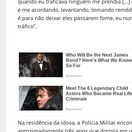
quando eu traficava ninguém me prendia […] e
e me acordando, levantando, tomando remédi
é para não deixar eles passarem fome, eu nun
tráfico”.
Na residência da idosa, a Polícia Militar en
aproximadamente três anos que dormia em u