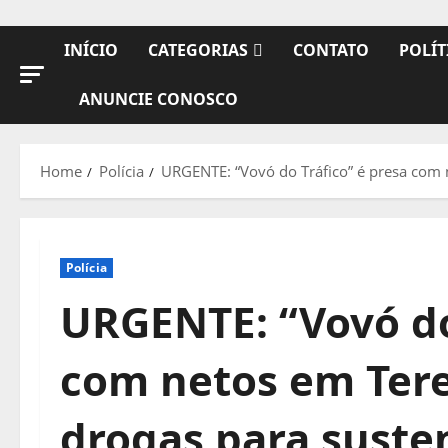
INÍCIO
CATEGORIAS
CONTATO
POLÍT
ANUNCIE CONOSCO
Home
Polícia
URGENTE: “Vovó do Tráfico” é presa com n
Polícia
URGENTE: “Vovó do
com netos em Tere
drogas para susten