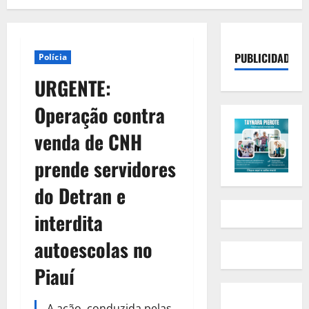
PUBLICIDADE
Polícia
URGENTE:
Operação contra
venda de CNH
prende servidores
do Detran e
interdita
autoescolas no
Piauí
A ação, conduzida pelas