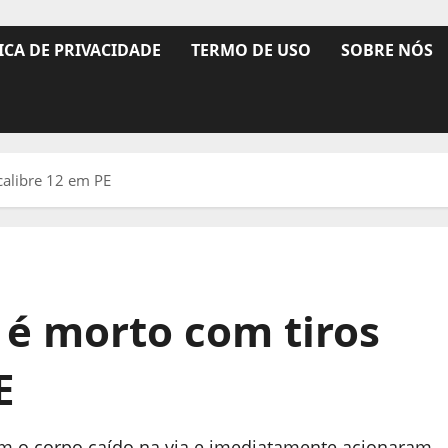
ICA DE PRIVACIDADE
TERMO DE USO
SOBRE NÓS
alibre 12 em PE
 morto com tiros
E
m o corpo caído na via e imediatamente acionaram