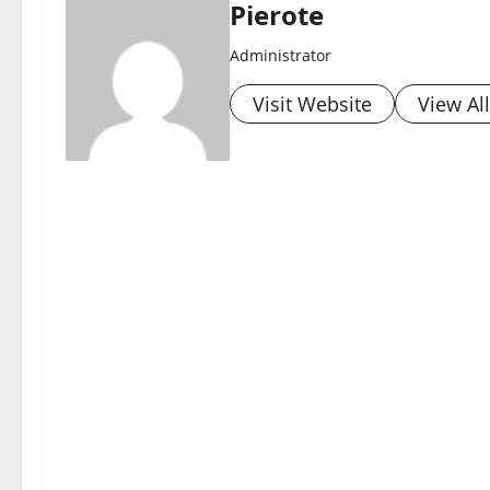
Pierote
Administrator
Visit Website
View Al