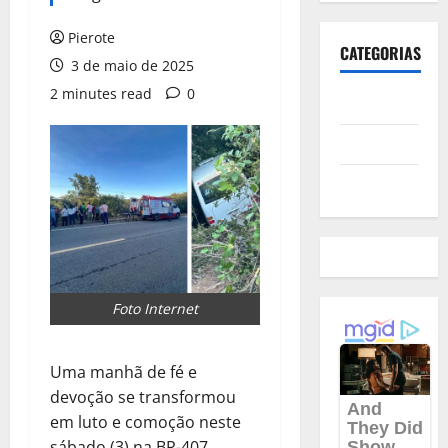
Pierote
CATEGORIAS
3 de maio de 2025
2 minutes read
0
Polícia
Política
Futebol
Foto Internet
Uma manhã de fé e
devoção se transformou
em luto e comoção neste
sábado (3) na BR-407,