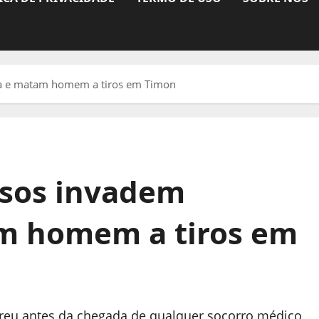
a e matam homem a tiros em Timon
sos invadem
am homem a tiros em
orreu antes da chegada de qualquer socorro médico