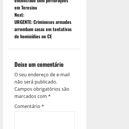
o
encontrado com perfurações
em Teresina
s
Next:
t
URGENTE: Criminosos armados
arrombam casas em tentativas
n
de homicídios no CE
a
v
Deixe um comentário
i
O seu endereço de e-mail
g
não será publicado.
Campos obrigatórios são
a
marcados com
*
t
Comentário
*
i