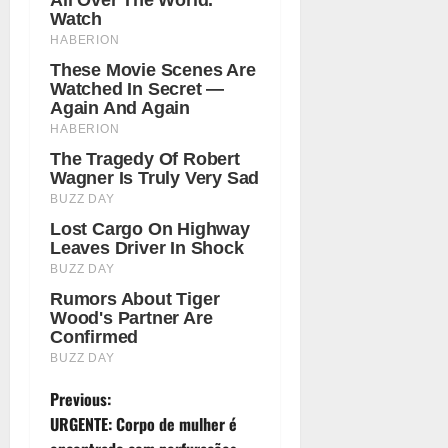
P
Previous:
URGENTE: Corpo de mulher é