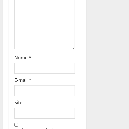
o
n
Nome
*
E-mail
*
Site