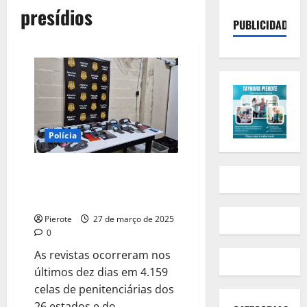
presídios
PUBLICIDADE
Polícia
URGENTE: Operação apreende
centenas de celulares em
presídios brasileiros
Pierote
27 de março de 2025
0
As revistas ocorreram nos
últimos dez dias em 4.159
celas de penitenciárias dos
26 estados e do...