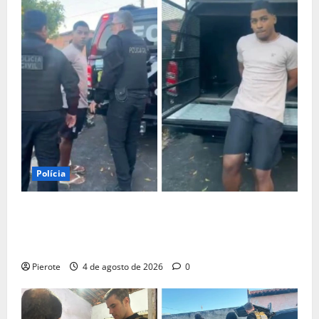
Polícia
URGENTE: Influenciador é preso suspeito de atuar
como ‘cameraman’ e filmar ‘tribunal do crime’ em
Teresina
Pierote
4 de agosto de 2026
0