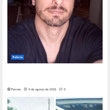
Polícia
URGENTE: Preso por estupro, ator Marco Furlan diz a
polícia ter ‘confundido’ criança de 5 anos com
namorada
Pierote
6 de agosto de 2026
0