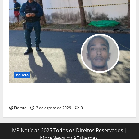
Polícia
URGENTE: Suspeito de assalto passa mal durante
fuga e morre na calçada em Teresina
Pierote
3 de agosto de 2026
0
MP Notícias 2025 Todos os Direitos Reservados
|
MoreNews
by AF themes.