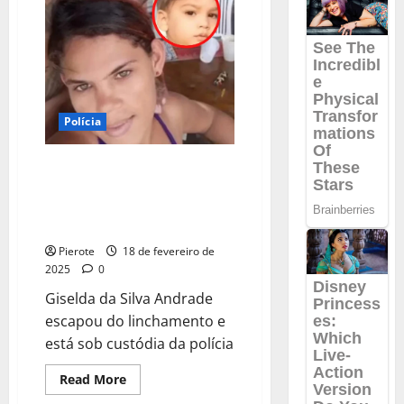
população
na
Vila
Irmã
Dulce
Polícia
URGENTE: População lincha e
mata homem suspeito de
violentar criança de 2 anos em
PE
Pierote
18 de fevereiro de
2025
0
Giselda da Silva Andrade
escapou do linchamento e
está sob custódia da polícia
Read
Read More
more
about