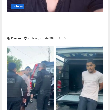
Polícia
URGENTE: Preso por estupro, ator Marco Furlan diz a
polícia ter ‘confundido’ criança de 5 anos com
namorada
Pierote
6 de agosto de 2026
0