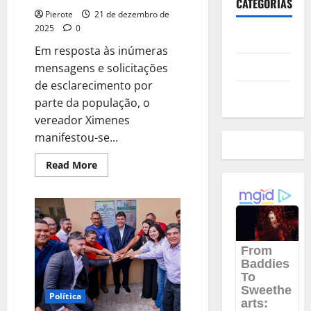
CATEGORIAS
Pierote
21 de dezembro de
2025
0
Polícia
Em resposta às inúmeras
Política
mensagens e solicitações
de esclarecimento por
Futebol
parte da população, o
vereador Ximenes
manifestou-se...
Read
Read More
more
about
“Não
Houve
Ilícito”:
Vereador
Ximenes
tranquiliza
população
e
reafirma
continuidade
do
Política
prefeito
Gentil