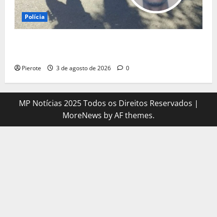
Polícia
URGENTE: Suspeito de assalto passa mal durante
fuga e morre na calçada em Teresina
Pierote
3 de agosto de 2026
0
MP Notícias 2025 Todos os Direitos Reservados
|
MoreNews
by AF themes.