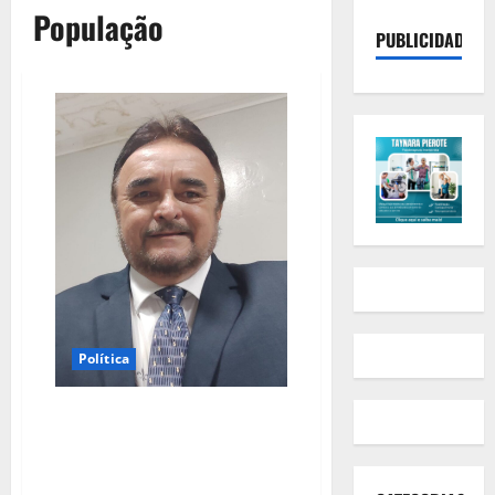
População
PUBLICIDADE
Política
“Não Houve Ilícito”: Vereador
Ximenes tranquiliza população e
reafirma continuidade do
prefeito Gentil Neto em Caxias