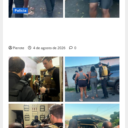
Polícia
URGENTE: Influenciador é preso suspeito de atuar
como ‘cameraman’ e filmar ‘tribunal do crime’ em
Teresina
Pierote
4 de agosto de 2026
0