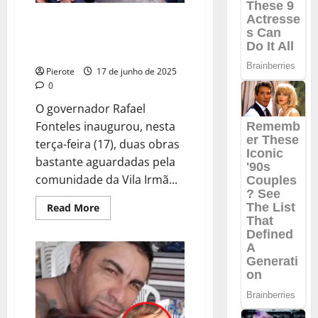
Neto
em
Rafael Fonteles entrega duas
Caxias
obras do OPA eleitas pela
população na Vila Irmã Dulce
Pierote
17 de junho de 2025
0
O governador Rafael
Fonteles inaugurou, nesta
terça-feira (17), duas obras
bastante aguardadas pela
comunidade da Vila Irmã...
Read
Read More
more
about
Rafael
Fonteles
entrega
duas
obras
do
OPA
eleitas
pela