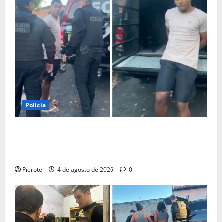
Polícia
URGENTE: Influenciador é preso suspeito de atuar
como ‘cameraman’ e filmar ‘tribunal do crime’ em
Teresina
Pierote
4 de agosto de 2026
0