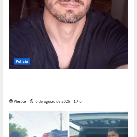
Polícia
URGENTE: Preso por estupro, ator Marco Furlan diz a
polícia ter ‘confundido’ criança de 5 anos com
namorada
Pierote
6 de agosto de 2026
0