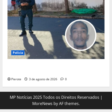
Polícia
URGENTE: Suspeito de assalto passa mal durante
fuga e morre na calçada em Teresina
Pierote
3 de agosto de 2026
0
MP Notícias 2025 Todos os Direitos Reservados
|
MoreNews
by AF themes.