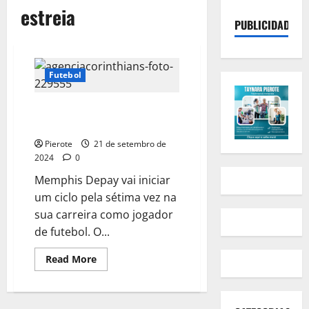
estreia
PUBLICIDADE
Futebol
Memphis Depay estreia hoje
pelo Corinthians
Pierote
21 de setembro de
2024
0
Memphis Depay vai iniciar
um ciclo pela sétima vez na
sua carreira como jogador
de futebol. O...
Read
Read More
more
about
Memphis
Depay
estreia