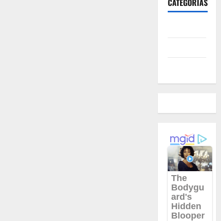
CATEGORIAS
hoje
pelo
Corinthians
Polícia
Política
Futebol