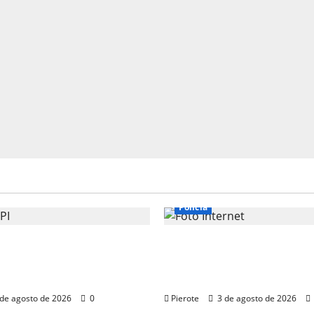
Polícia
 Operação desarticula
URGENTE: Suspeito de a
sponsável por ‘tribunais
passa mal durante fuga
 em Teresina
na calçada em Teresina
de agosto de 2026
0
Pierote
3 de agosto de 2026