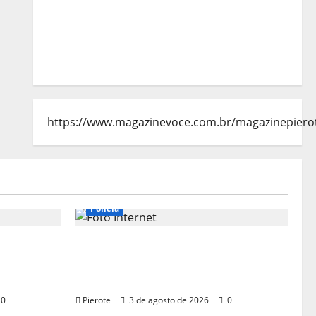
https://www.magazinevoce.com.br/magazinepiero
Polícia
ssalto
URGENTE: PRF apreende 355 kg
 e morre
de maconha e prende 2 suspeitos
após perseguição no MA
0
Pierote
3 de agosto de 2026
0