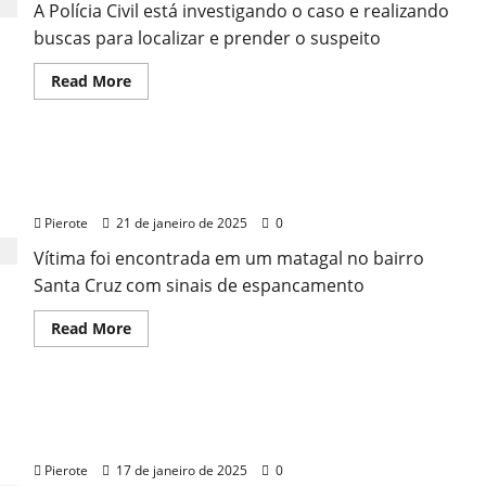
A Polícia Civil está investigando o caso e realizando
morte
é
buscas para localizar e prender o suspeito
preso
no
ES
Read
Read More
more
about
URGENTE:
Pai
é
URGENTE: Homem é sequestrado, torturado e
suspeito
de
morto no ES
matar
filho
Pierote
21 de janeiro de 2025
0
de
6
Vítima foi encontrada em um matagal no bairro
anos
envenenado
Santa Cruz com sinais de espancamento
após
término
do
Read
Read More
casamento
more
no
about
ES
URGENTE:
Homem
é
URGENTE: Homem é morto a facadas pelo amante
sequestrado,
torturado
da esposa no ES
e
morto
Pierote
17 de janeiro de 2025
0
no