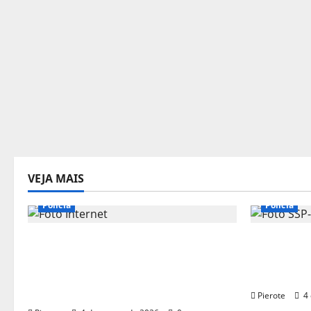
VEJA MAIS
Polícia
Polícia
URGENTE: Influenciador é preso
URGENTE:
suspeito de atuar como
facção re
‘cameraman’ e filmar ‘tribunal do
do crime’
crime’ em Teresina
Pierote
4 