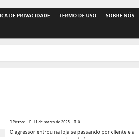
ICA DE PRIVACIDADE
TERMO DE USO
SOBRE NÓS
URGENTE: Mulher é morta a facadas em loja no ES
Pierote
11 de março de 2025
0
O agressor entrou na loja se passando por cliente e a