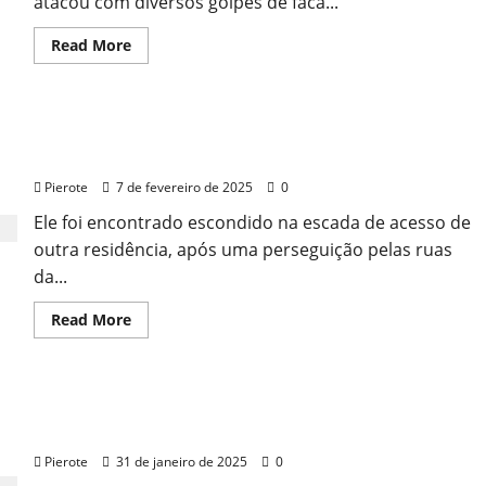
atacou com diversos golpes de faca...
Read
Read More
more
about
URGENTE:
Mulher
é
URGENTE: Suspeito de espancar técnico de
morta
a
enfermagem até a morte é preso no ES
facadas
em
Pierote
7 de fevereiro de 2025
0
loja
no
Ele foi encontrado escondido na escada de acesso de
ES
outra residência, após uma perseguição pelas ruas
da...
Read
Read More
more
about
URGENTE:
Suspeito
de
URGENTE: Pai é suspeito de matar filho de 6 anos
espancar
técnico
envenenado após término do casamento no ES
de
enfermagem
Pierote
31 de janeiro de 2025
0
até
a