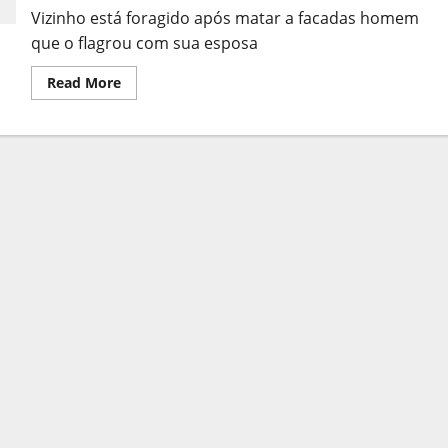
ES
Vizinho está foragido após matar a facadas homem
que o flagrou com sua esposa
Read
Read More
more
about
URGENTE:
Homem
é
morto
a
facadas
pelo
amante
da
esposa
no
ES