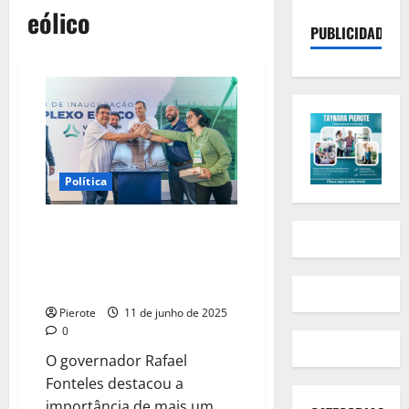
eólico
PUBLICIDADE
Política
Rafael Fonteles inaugura
complexo eólico de 456 MW em
Simões, gerando mais de 3 mil
empregos
Pierote
11 de junho de 2025
0
O governador Rafael
Fonteles destacou a
importância de mais um