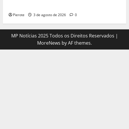
fuga e morre na calçada em Teresina
Pierote
3 de agosto de 2026
0
MP Notícias 2025 Todos os Direitos Reservados
|
MoreNews
by AF themes.