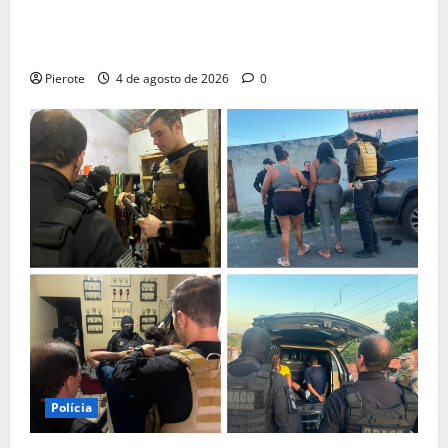
URGENTE: Influenciador é preso suspeito de atuar
como ‘cameraman’ e filmar ‘tribunal do crime’ em
Teresina
Pierote
4 de agosto de 2026
0
Polícia