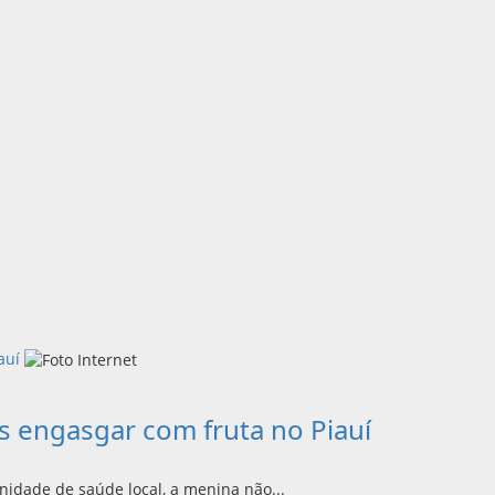
auí
 engasgar com fruta no Piauí
idade de saúde local, a menina não...