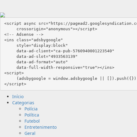
<script async src="https://pagead2.googlesyndication.c
     crossorigin="anonymous"></script>

<!-- Adsense -->

<ins class="adsbygoogle"

     style="display:block"

     data-ad-client="ca-pub-5760940001223540"

     data-ad-slot="4933563139"

     data-ad-format="auto"

     data-full-width-responsive="true"></ins>

<script>

     (adsbygoogle = window.adsbygoogle || []).push({});

</script>
Primary
Início
Menu
Categorias
Polícia
Política
Futebol
Entretenimento
Geral