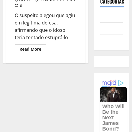
CATEGORIAS
0
O suspeito alegou que agiu
Polícia
em legítima defesa,
Política
afirmando que o idoso
teria tentado estuprá-lo
Futebol
Read
Read More
more
about
URGENTE:
Homem
se
entrega
e
diz
ter
matado
idoso
com
golpes
de
picareta
em
legítima
defesa