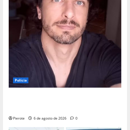
Polícia
URGENTE: Preso por estupro, ator Marco Furlan diz a
polícia ter ‘confundido’ criança de 5 anos com
namorada
Pierote
6 de agosto de 2026
0