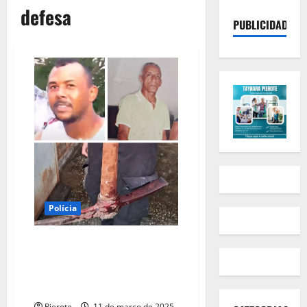
defesa
PUBLICIDADE
Polícia
URGENTE: Homem se entrega e
diz ter matado idoso com
golpes de picareta em legítima
defesa
Pierote
11 de março de 2025