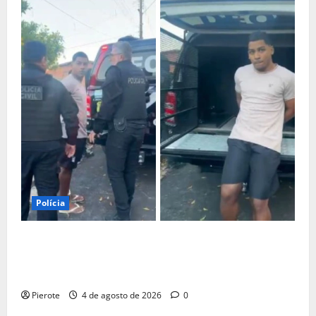
Polícia
URGENTE: Influenciador é preso suspeito de atuar
como ‘cameraman’ e filmar ‘tribunal do crime’ em
Teresina
Pierote
4 de agosto de 2026
0