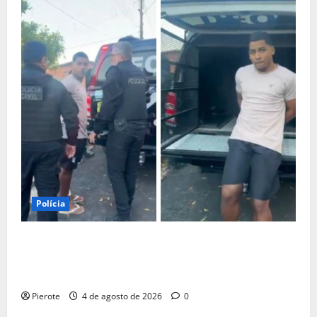
Polícia
URGENTE: Influenciador é preso suspeito de atuar
como ‘cameraman’ e filmar ‘tribunal do crime’ em
Teresina
Pierote
4 de agosto de 2026
0