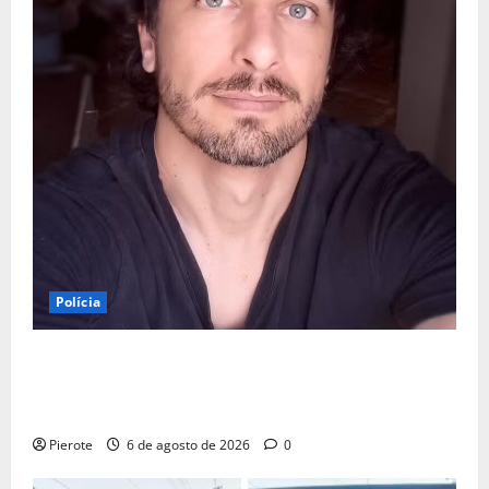
Polícia
URGENTE: Preso por estupro, ator Marco Furlan diz a
polícia ter ‘confundido’ criança de 5 anos com
namorada
Pierote
6 de agosto de 2026
0