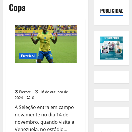
Copa
PUBLICIDADE
Futebol
Brasil goleia Peru por 4×0 e
vence a segunda vitória seguida
nas Eliminatórias da Copa
Pierote
16 de outubro de
2024
0
A Seleção entra em campo
novamente no dia 14 de
novembro, quando visita a
Venezuela, no estádio...