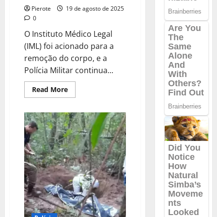
Pierote
19 de agosto de 2025
0
O Instituto Médico Legal
(IML) foi acionado para a
remoção do corpo, e a
Polícia Militar continua...
Read
Read More
more
about
URGENTE:
Adolescente
é
morto
a
tiros
dentro
de
cemitério
em
Teresina