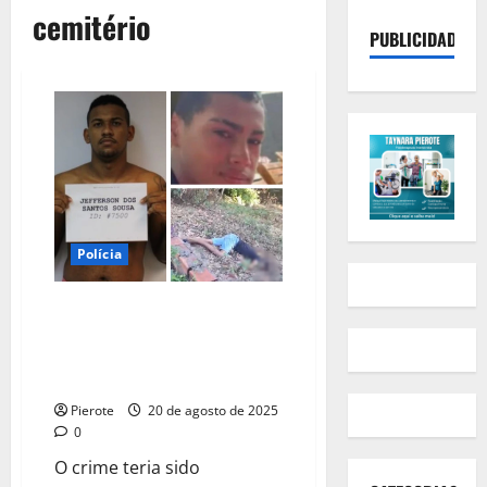
cemitério
PUBLICIDADE
Polícia
URGENTE: Identificado suspeito
da morte de jovem dentro de
cemitério em Teresina; crime
teria sido por engano
Pierote
20 de agosto de 2025
0
O crime teria sido