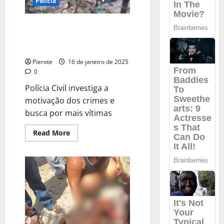
Polícia
URGENTE: Cemitério
clandestino com 12 corpos é
descoberto no MT
Pierote
16 de janeiro de 2025
0
Polícia Civil investiga a
motivação dos crimes e
busca por mais vítimas
Read
Read More
more
about
URGENTE:
Cemitério
clandestino
com
12
corpos
é
descoberto
no
MT