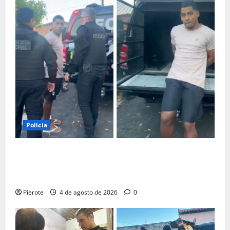
Polícia
URGENTE: Influenciador é preso suspeito de atuar
como ‘cameraman’ e filmar ‘tribunal do crime’ em
Teresina
Pierote
4 de agosto de 2026
0