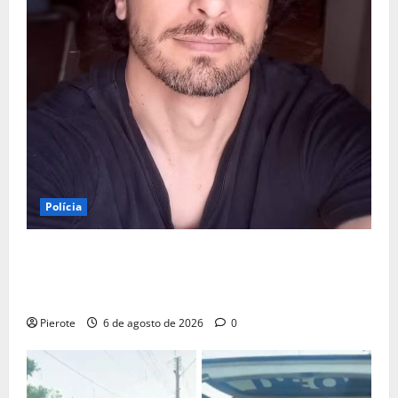
Polícia
URGENTE: Preso por estupro, ator Marco Furlan diz a
polícia ter ‘confundido’ criança de 5 anos com
namorada
Pierote
6 de agosto de 2026
0