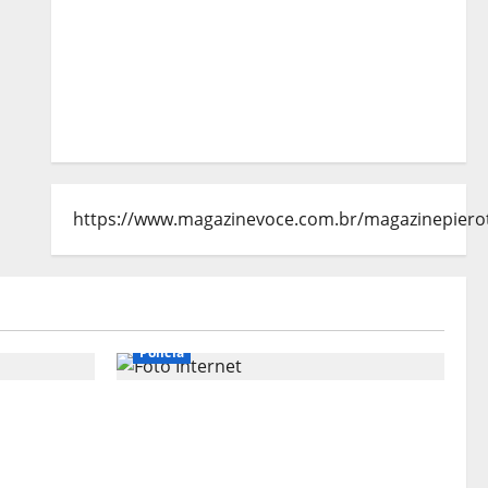
https://www.magazinevoce.com.br/magazinepiero
Polícia
articula
URGENTE: Suspeito de assalto
‘tribunais
passa mal durante fuga e morre
na calçada em Teresina