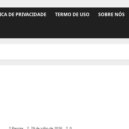
ICA DE PRIVACIDADE
TERMO DE USO
SOBRE NÓS
URGENTE: Operação conjunta prende 7 e apreende
armas e drogas de grupo que matou homem no
Piauí
Pierote
29 de julho de 2026
0