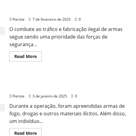
apreende
URGENTE: Operação fecha fábrica clandestina de
armas,
drogas
armas no MA
e
celulares
Pierote
7 de fevereiro de 2025
0
roubados
em
O combate ao tráfico e fabricação ilegal de armas
Teresina
segue sendo uma prioridade das forças de
segurança...
Read
Read More
more
about
URGENTE:
Operação
fecha
URGENTE: Denarc deflagra operação e apreende
fábrica
clandestina
armas e drogas no Piauí
de
armas
Pierote
3 de janeiro de 2025
0
no
MA
Durante a operação, foram apreendidas armas de
fogo, drogas e outros materiais ilícitos. Além disso,
um indivíduo...
Read
Read More