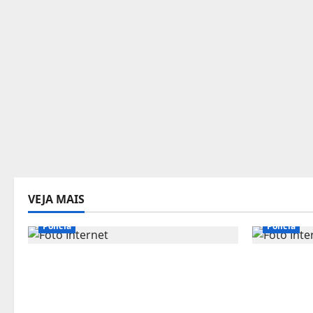
VEJA MAIS
Polícia
Polícia
URGENTE: Preso por estupro,
URGENTE: 
ator Marco Furlan diz a polícia
suspeito 
ter ‘confundido’ criança de 5 anos
‘camerama