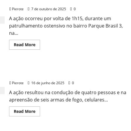
artesanais para facção é preso em Teresina
4
prisões
Pierote
7 de outubro de 2025
0
e
armas
A ação ocorreu por volta de 1h15, durante um
apreendidas
em
patrulhamento ostensivo no bairro Parque Brasil 3,
Teresina
na...
Read
Read More
more
about
Ação
do
BEPI:
URGENTE: Operação apreende armas, drogas e
Homem
suspeito
celulares roubados em Teresina
de
fabricar
Pierote
16 de junho de 2025
0
armas
artesanais
A ação resultou na condução de quatro pessoas e na
para
facção
apreensão de seis armas de fogo, celulares...
é
preso
em
Read
Read More
Teresina
more
about
URGENTE:
Operação