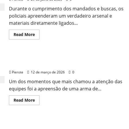
Durante o cumprimento dos mandados e buscas, os
policiais apreenderam um verdadeiro arsenal e
materiais diretamente ligados...
Read
Read More
more
about
URGENTE:
Operação
conjunta
Balanço da Operação: 13 mandados, 4 prisões e
prende
7
armas apreendidas em Teresina
e
apreende
Pierote
12 de março de 2026
0
armas
e
Um dos momentos que mais chamou a atenção das
drogas
de
equipes foi a apreensão de uma arma de...
grupo
que
matou
Read
Read More
homem
more
no
about
Piauí
Balanço
da
Operação:
Ação do BEPI: Homem suspeito de fabricar armas
13
mandados,