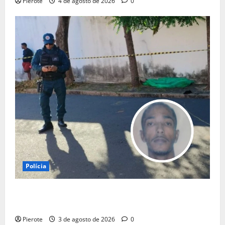
Pierote
4 de agosto de 2026
0
Polícia
URGENTE: Suspeito de assalto passa mal durante
fuga e morre na calçada em Teresina
Pierote
3 de agosto de 2026
0