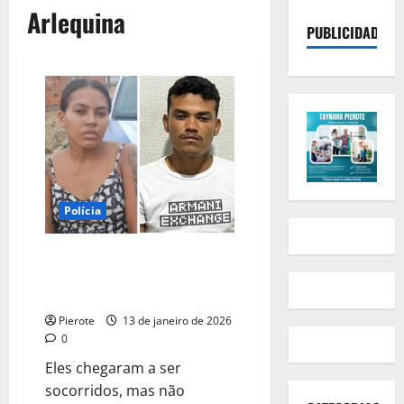
Arlequina
PUBLICIDADE
Polícia
URGENTE: “Arlequina” e “VDL”
são mortos em troca de tiros
com o BEPI em Teresina
Pierote
13 de janeiro de 2026
0
Eles chegaram a ser
socorridos, mas não