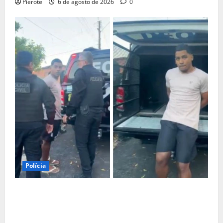
Pierote
6 de agosto de 2026
0
Polícia
URGENTE: Influenciador é preso suspeito de atuar
como ‘cameraman’ e filmar ‘tribunal do crime’ em
Teresina