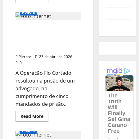
Polícia
more
about
URGENTE:
Polícia
Política
Advogado
e
empresária
Futebol
Operação Fio Cortado:
são
mortos
Advogado é preso por
com
24
atuar como “mensageiro”
facadas
de facção no MA
em
apartamento
Pierote
23 de abril de 2026
de
luxo
0
em
BH
A Operação Fio Cortado
resultou na prisão de um
advogado, no
cumprimento de cinco
mandados de prisão...
Read
Read More
more
about
Operação
Polícia
Fio
Cortado: