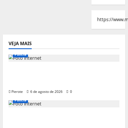
https://www.m
VEJA MAIS
Polícia
URGENTE: Preso por estupro, ator Marco
Furlan diz a polícia ter ‘confundido’ criança
de 5 anos com namorada
Pierote
6 de agosto de 2026
0
Polícia
URGENTE: Influenciador é preso suspeito
de atuar como ‘cameraman’ e filmar