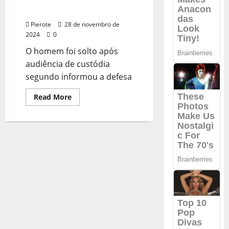
ameaçar matar esposa no
garante
Piauí
liberdade
a
Pierote
28 de novembro de
advogado
que
2024
0
matou
mulher
O homem foi solto após
em
carro
audiência de custódia
de
segundo informou a defesa
luxo
no
Piauí
Read
Read More
more
about
URGENTE:
Advogado
é
preso
após
agredir
e
ameaçar
matar
esposa
no
Piauí