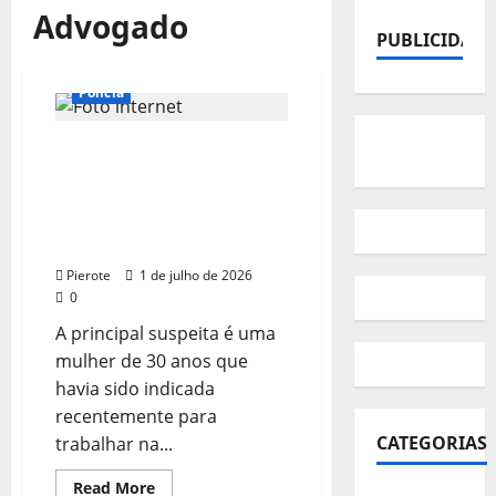
Advogado
PUBLICIDADE
Polícia
URGENTE: Advogado e
empresária são mortos
com 24 facadas em
apartamento de luxo em
BH
Pierote
1 de julho de 2026
0
A principal suspeita é uma
mulher de 30 anos que
havia sido indicada
recentemente para
CATEGORIAS
trabalhar na...
Read
Read More