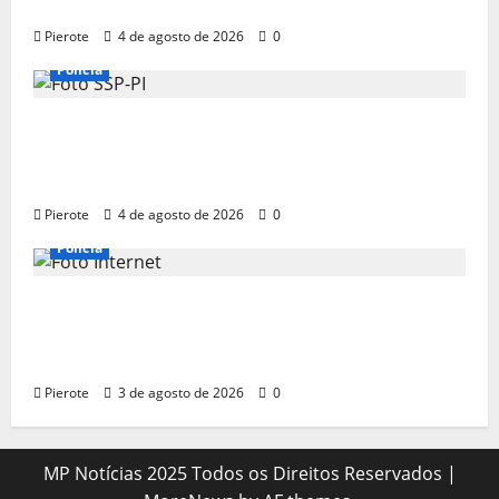
‘tribunal do crime’ em Teresina
Pierote
4 de agosto de 2026
0
Polícia
URGENTE: Operação desarticula facção
responsável por ‘tribunais do crime’ em
Teresina
Pierote
4 de agosto de 2026
0
Polícia
URGENTE: Suspeito de assalto passa mal
durante fuga e morre na calçada em
Teresina
Pierote
3 de agosto de 2026
0
MP Notícias 2025 Todos os Direitos Reservados
|