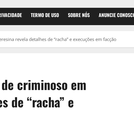
RIVACIDADE
TERMO DE USO
SOBRE NÓS
ANUNCIE CONOSC
eresina revela detalhes de “racha” e execuções em facção
o de criminoso em
es de “racha” e