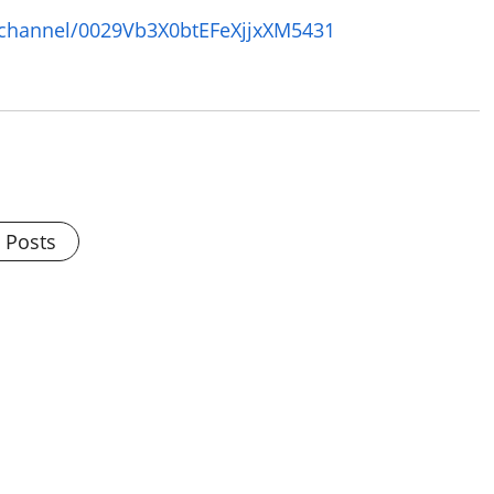
channel/0029Vb3X0btEFeXjjxXM5431
l Posts