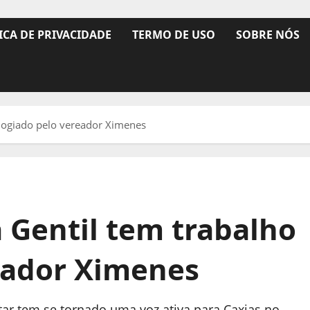
ICA DE PRIVACIDADE
TERMO DE USO
SOBRE NÓS
logiado pelo vereador Ximenes
Gentil tem trabalho
eador Ximenes
 tem se tornado uma voz ativa para Caxias no