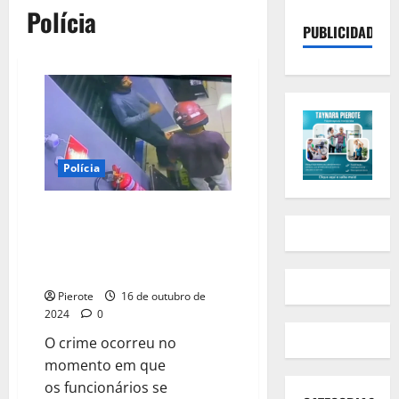
Polícia
PUBLICIDADE
Polícia
VÍDEO: Criminosos armados
rendem funcionários e levam
mais de 100 celulares em
Teresina
Pierote
16 de outubro de
2024
0
O crime ocorreu no
momento em que
os funcionários se