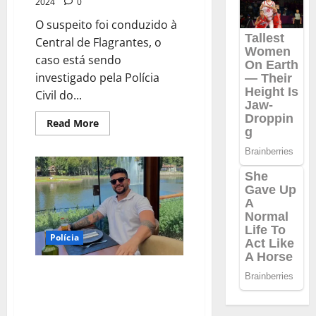
2024
0
O suspeito foi conduzido à
Central de Flagrantes, o
caso está sendo
investigado pela Polícia
Civil do...
Read
Read More
more
about
URGENTE:
Padrasto
suspeito
de
estuprar
enteada
de
dois
anos
Polícia
é
preso
no
Piauí
URGENTE: Homem é morto a
tiros após fugir de blitz na
Bahia