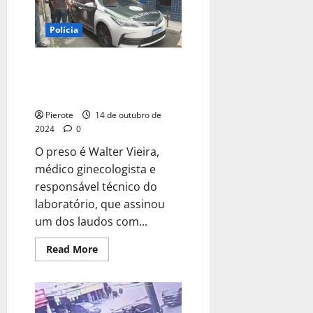
tiro
na
cabeça
Polícia
na
porta
de
URGENTE: Médico que emitiu
casa
no
laudos negativos de órgãos
Piauí
infectados pelo HIV é preso
Pierote
14 de outubro de
2024
0
O preso é Walter Vieira,
médico ginecologista e
responsável técnico do
laboratório, que assinou
um dos laudos com...
Read
Read More
more
about
URGENTE:
Médico
que
emitiu