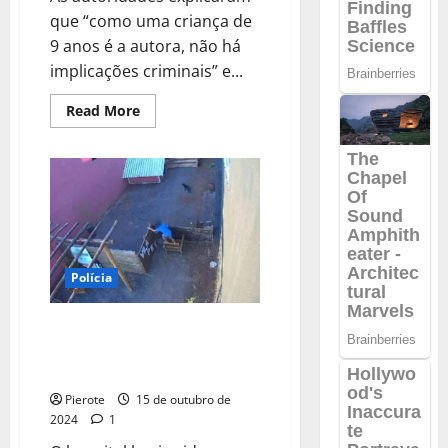
que “como uma criança de
9 anos é a autora, não há
implicações criminais” e...
Read
Read More
more
about
URGENTE:
Criança
não
será
punida
pela
mortes
dos
23
animais,
Polícia
diz
Polícia
Civil
VÍDEO: Criança de nove anos
invade hospital veterinário e
mata 23 animais no PR
Pierote
15 de outubro de
2024
1