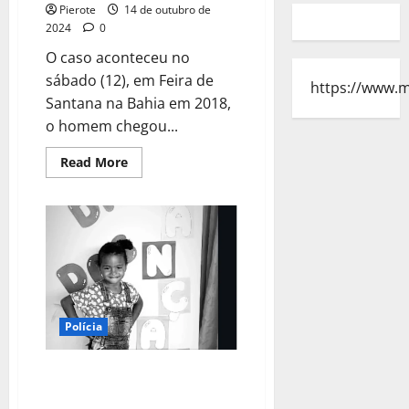
Pierote
14 de outubro de
2024
0
O caso aconteceu no
sábado (12), em Feira de
https://www.
Santana na Bahia em 2018,
o homem chegou...
Read
Read More
more
about
URGENTE:
Homem
é
morto
a
tiros
após
fugir
de
blitz
Polícia
na
Bahia
URGENTE: Criança de quatro
anos morre ao ser atropelada