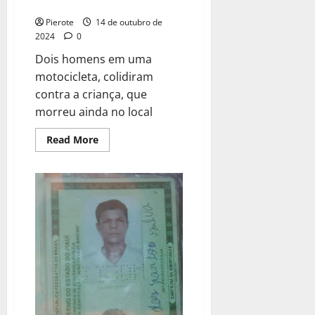
por moto no MA
Pierote
14 de outubro de
2024
0
Dois homens em uma
motocicleta, colidiram
contra a criança, que
morreu ainda no local
Read
Read More
more
about
URGENTE:
Criança
de
quatro
anos
morre
ao
ser
atropelada
por
moto
no
MA