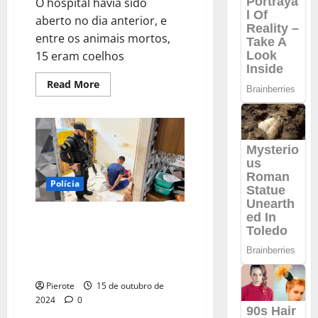
O hospital havia sido
aberto no dia anterior, e
entre os animais mortos,
15 eram coelhos
Read
Read More
more
about
VÍDEO:
Criança
de
nove
anos
invade
hospital
veterinário
Polícia
e
mata
23
URGENTE: Polícia Civil cumpre
animais
no
40 mandados após operação
PR
contra organizações criminosas
em Teresina
Pierote
15 de outubro de
2024
0