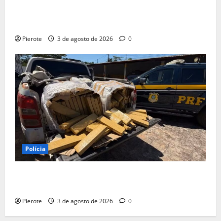
URGENTE: Suspeito de assalto passa mal durante
fuga e morre na calçada em Teresina
Pierote
3 de agosto de 2026
0
Polícia
URGENTE: PRF apreende 355 kg de maconha e
prende 2 suspeitos após perseguição no MA
Pierote
3 de agosto de 2026
0