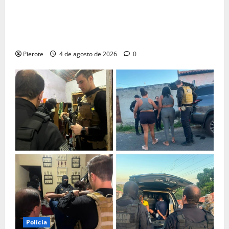
URGENTE: Influenciador é preso suspeito de atuar
como ‘cameraman’ e filmar ‘tribunal do crime’ em
Teresina
Pierote
4 de agosto de 2026
0
Polícia