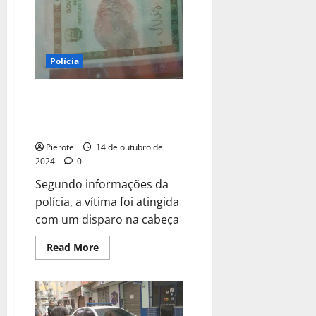
Polícia
URGENTE: Homem é morto com
tiro na cabeça na porta de casa
no Piauí
Pierote
14 de outubro de
2024
0
Segundo informações da
polícia, a vítima foi atingida
com um disparo na cabeça
Read
Read More
more
about
URGENTE:
Homem
é
morto
com