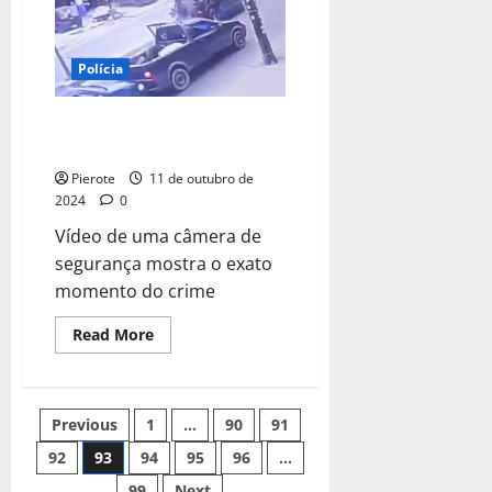
laudos
negativos
de
órgãos
infectados
Polícia
pelo
HIV
é
VÍDEO: Homem é morto com
preso
vários tiros de fuzil no RJ
Pierote
11 de outubro de
2024
0
Vídeo de uma câmera de
segurança mostra o exato
momento do crime
Read
Read More
more
about
VÍDEO:
Homem
é
Paginação
Previous
1
…
90
91
morto
com
vários
92
93
94
95
96
…
de
tiros
de
99
Next