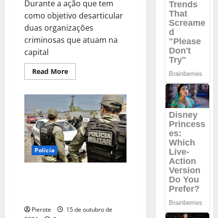
Durante a ação que tem
como objetivo desarticular
duas organizações
criminosas que atuam na
capital
Read
Read More
more
about
URGENTE:
Polícia
Civil
cumpre
40
mandados
após
operação
contra
Polícia
organizações
criminosas
em
Teresina
URGENTE: Padrasto suspeito de
estuprar enteada de dois anos é
preso no Piauí
Pierote
15 de outubro de