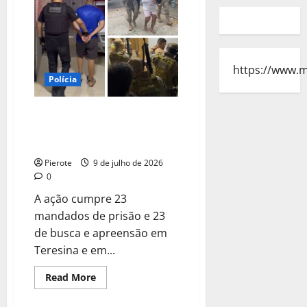
morta
a
facadas
por
ex
dentro
de
restaurante
https://www.
no
Polícia
CE;
homem
foi
URGENTE: Operação integrada
preso
cumpre 46 mandados contra
facção em Teresina e no MA
Pierote
9 de julho de 2026
0
A ação cumpre 23
mandados de prisão e 23
de busca e apreensão em
Teresina e em...
Read
Read More
more
about
URGENTE: