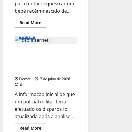
para tentar sequestrar um
bebê recém-nascido de...
Read
Read More
more
about
URGENTE:
Polícia
Polícia
prende
mulher
Vídeo: Câmera registra
que
tentou
momento em que jovem reage a
sequestrar
recém-
assalto e baleia criminoso em
nascido
Teresina
em
maternidade
Pierote
7 de julho de 2026
de
Teresina
0
A informação inicial de que
um policial militar teria
efetuado os disparos foi
atualizada após a análise...
Read
Read More
more