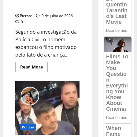
morte por falta de “bom dia” no
RS
Pierote
9 de julho de 2026
0
Segundo a investigação da
Polícia Civil, o homem
espancou o filho motivado
pelo fato de a criança...
Read
Read More
more
about
URGENTE:
Pai
confessa
ter
espancado
filho
de
3
anos
até
a
morte
Polícia
por
falta