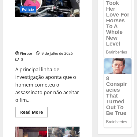
preso
na
casa
Polícia
de
parentes
em
URGENTE: Mulher é morta a
SP
facadas por ex dentro de
restaurante no CE; homem foi
preso
Pierote
9 de julho de 2026
0
A principal linha de
investigação aponta que o
homem cometeu o
assassinato por não aceitar
o fim...
Read
Read More
more
about
URGENTE:
Mulher
é