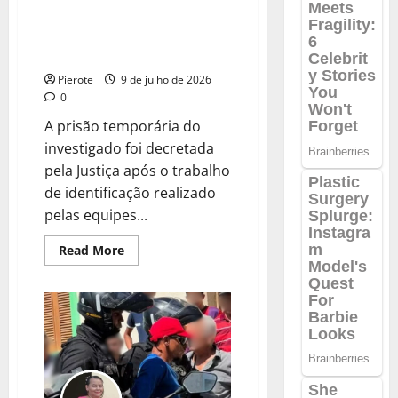
de
URGENTE: Piauiense suspeito de
“bom
dia”
matar mulher a facada é preso
no
na casa de parentes em SP
RS
Pierote
9 de julho de 2026
0
A prisão temporária do
investigado foi decretada
pela Justiça após o trabalho
de identificação realizado
pelas equipes...
Read
Read More
more
about
URGENTE:
Piauiense
suspeito
de
matar
mulher
a
facada
é