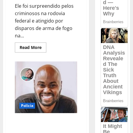
Ele foi surpreendido pelos
criminosos na rodovia
federal e atingido por
disparos de arma de fogo
na...
Read
Read More
more
about
URGENTE:
Homem
é
morto
com
tiros
na
cabeça
e
nas
costas
no
Polícia
Piauí
URGENTE: Pai confessa ter
espancado filho de 3 anos até a