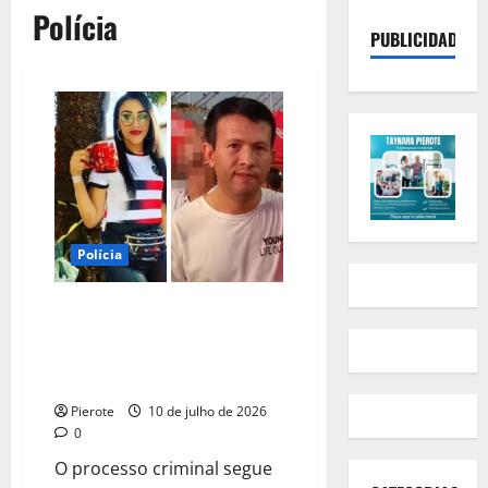
Polícia
PUBLICIDADE
Polícia
URGENTE: Homem que matou
mulher por conta de R$ 30 em
hamburgueria tem prisão
revogada no Piauí
Pierote
10 de julho de 2026
0
O processo criminal segue