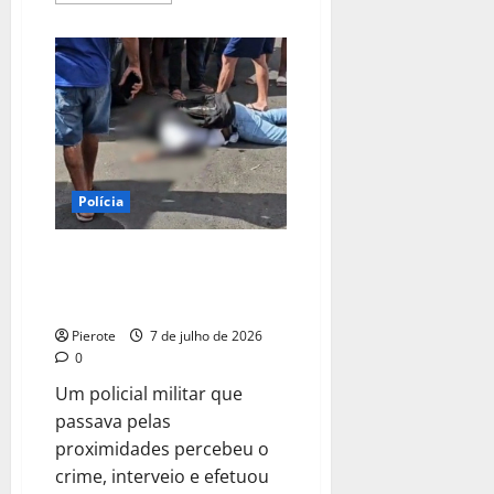
about
Vídeo:
Câmera
registra
momento
em
que
jovem
reage
a
assalto
e
baleia
Polícia
criminoso
em
Teresina
URGENTE: Suspeito de assalto é
baleado por policial militar em
Teresina
Pierote
7 de julho de 2026
0
Um policial militar que
passava pelas
proximidades percebeu o
crime, interveio e efetuou