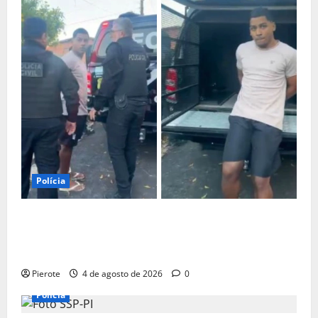
Polícia
URGENTE: Influenciador é preso suspeito de atuar
como ‘cameraman’ e filmar ‘tribunal do crime’ em
Teresina
Pierote
4 de agosto de 2026
0
Polícia