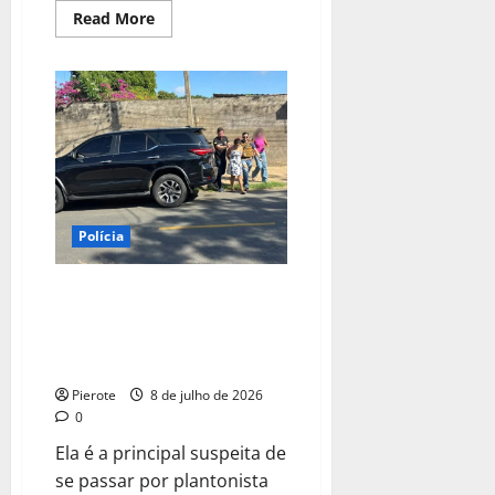
Read
Read More
more
about
URGENTE:
Corpo
em
avançado
estado
de
decomposição
é
encontrado
por
moradores
em
Polícia
Teresina
URGENTE: Polícia prende mulher
que tentou sequestrar recém-
nascido em maternidade de
Teresina
Pierote
8 de julho de 2026
0
Ela é a principal suspeita de
se passar por plantonista