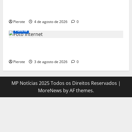
URGENTE: Operação desarticula facção responsável
por ‘tribunais do crime’ em Teresina
Pierote
4 de agosto de 2026
0
Polícia
URGENTE: Suspeito de assalto passa mal durante
fuga e morre na calçada em Teresina
Pierote
3 de agosto de 2026
0
MP Notícias 2025 Todos os Direitos Reservados
|
MoreNews
by AF themes.