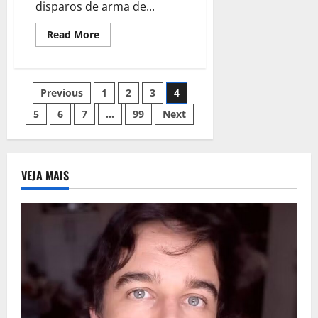
disparos de arma de...
Read
Read More
more
about
URGENTE:
Suspeito
de
Paginação
Previous
1
2
3
4
assalto
é
baleado
5
6
7
…
99
Next
de
por
policial
militar
posts
em
Teresina
VEJA MAIS