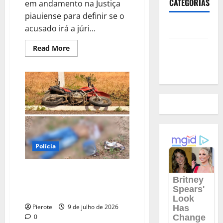
CATEGORIAS
em andamento na Justiça
piauiense para definir se o
Polícia
acusado irá a júri...
Política
Read
Read More
more
about
Futebol
URGENTE:
Homem
que
matou
mulher
por
conta
de
R$
30
em
hamburgueria
Polícia
tem
prisão
revogada
URGENTE: Homem é morto com
no
Piauí
tiros na cabeça e nas costas no
Piauí
Pierote
9 de julho de 2026
0