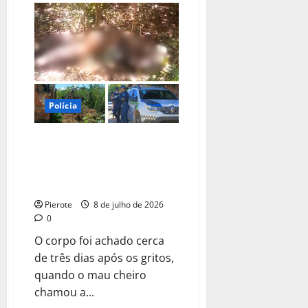
Operação
integrada
cumpre
46
mandados
contra
facção
em
Teresina
e
no
Polícia
MA
URGENTE: Corpo em avançado
estado de decomposição é
encontrado por moradores em
Teresina
Pierote
8 de julho de 2026
0
O corpo foi achado cerca
de três dias após os gritos,
quando o mau cheiro
chamou a...