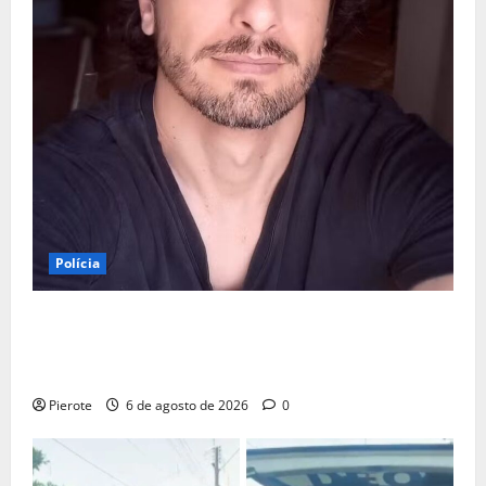
Polícia
URGENTE: Preso por estupro, ator Marco Furlan diz a
polícia ter ‘confundido’ criança de 5 anos com
namorada
Pierote
6 de agosto de 2026
0